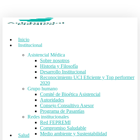
Skip
to
main
content
Inicio
Institucional
Asistencial Médica
Sobre nosotros
Historia y Filosofía
Desarrollo Institucional
Reconocimiento UCI Eficiente y Top performer
2020
Grupo humano
Comité de Bioética Asistencial
Autoridades
Consejo Consultivo Asesor
Programa de Pasantías
Redes institucionales
Red FEPREMI
Compromiso Saludable
Medio ambiente y Sustentabilidad
Salud