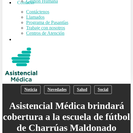
Gestión Humana
Contacto
Contáctenos
Llamados
Programa de Pasantías
Trabaje con nosotros
Centros de Atención
search
Noticia
Novedades
Salud
Social
Asistencial Médica brindará
cobertura a la escuela de fútbol
de Charrúas Maldonado