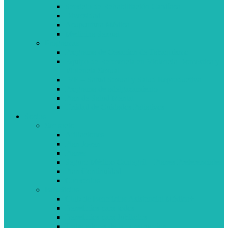
Servicio de Rehabilitación Cardíaca
Diversidad
Acupuntura Médica
Medicina Sexual
Programas
Programa de Cesación de Tabaquismo
Equipo de Referencia en Violencia Domestica y
Violencia Sexual
IVE – Salud Sexual y Salud Reproductiva
Programa de adelgazamiento
Plan de Salud Mental
Unidad de Cuidados Paliativos
Socios
Ser socio
Afiliaciones
Plan Joven
Planes
Seguro Médico Cantegril – Planes Preferenciales
Plan Continuidad
Convenios
Beneficios
Club de Beneficios Asistencial Médica+
Beneficios para todos
Beneficios para Jubilados
Trabajadores de la construcción