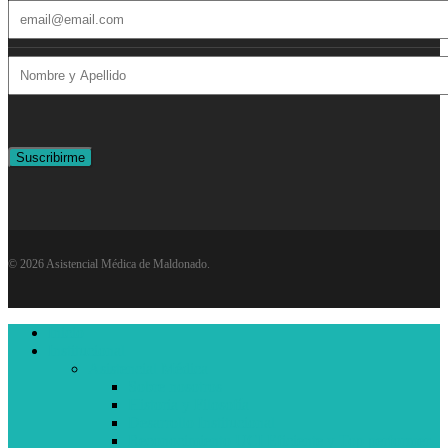
© 2026 Asistencial Médica de Maldonado.
Close
Inicio
Menu
Institucional
Asistencial Médica
Sobre nosotros
Historia y Filosofía
Desarrollo Institucional
Reconocimiento UCI Eficiente y Top performer