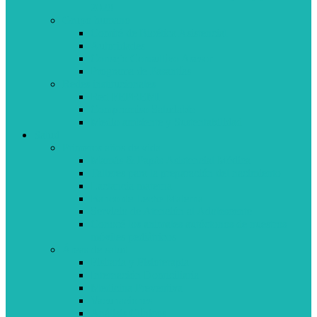
2020
Grupo humano
Comité de Bioética Asistencial
Autoridades
Consejo Consultivo Asesor
Programa de Pasantías
Redes institucionales
Red FEPREMI
Compromiso Saludable
Medio ambiente y Sustentabilidad
Salud
Primeros años de vida
Mamás & Papás Asistencial Médica
Talleres para la preparación del nacimiento
Lactancia materna
Banco de Leche Materna
Servicio de Atención al Adolescente
Conocé los animales autóctonos de nuestros
móviles pediátricos
Áreas de salud
Fisitaría y Fisioterapia
Internación Domiciliaria
Medicina Preventiva
Vacunaciones
Análisis Clínicos