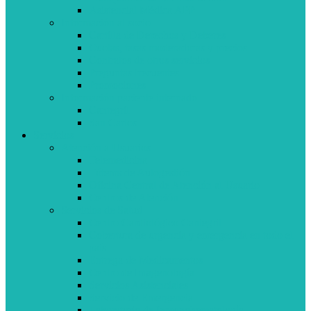
Asistencial Médica APP
Información al socio
Cartilla de Derechos y Deberes
Cuotas, tasas moderadoras y precios
Contratos de otros servicios
Preguntas frecuentes
Promociones
Información paciente internado
Cantegril
San Carlos
Servicios
Atención a Usuarios
Telemedicina
Tótems de Autogestión
Oficina Central de Atención al Usuario
Centros de Atención
Servicios de Salud
Centro Cardiológico Cantegril
Cobertura de urgencia y emergencia en todo el
país
Entrega de Medicamentos
Centro de Imagenología
Servicios Asistenciales
Servicio de Emergencia
Laboratorio de Inmunohematología