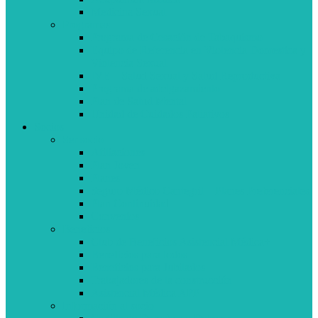
Medicina Sexual
Programas
Programa de Cesación de Tabaquismo
Equipo de Referencia en Violencia Domestica y
Violencia Sexual
IVE – Salud Sexual y Salud Reproductiva
Programa de adelgazamiento
Plan de Salud Mental
Unidad de Cuidados Paliativos
Socios
Ser socio
Afiliaciones
Plan Joven
Planes
Seguro Médico Cantegril – Planes Preferenciales
Plan Continuidad
Convenios
Beneficios
Club de Beneficios Asistencial Médica+
Beneficios para todos
Beneficios para Jubilados
Trabajadores de la construcción
Asistencial Médica APP
Información al socio