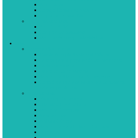
Autoridades
Consejo Consultivo Asesor
Programa de Pasantías
Redes institucionales
Red FEPREMI
Compromiso Saludable
Medio ambiente y Sustentabilidad
Salud
Primeros años de vida
Mamás & Papás Asistencial Médica
Talleres para la preparación del nacimiento
Lactancia materna
Banco de Leche Materna
Servicio de Atención al Adolescente
Conocé los animales autóctonos de nuestros
móviles pediátricos
Áreas de salud
Fisitaría y Fisioterapia
Internación Domiciliaria
Medicina Preventiva
Vacunaciones
Análisis Clínicos
Servicio de Rehabilitación Cardíaca
Diversidad
Acupuntura Médica