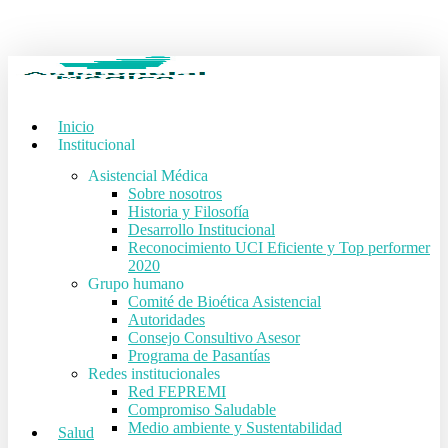
Skip
to
main
content
Inicio
Institucional
Asistencial Médica
Sobre nosotros
Historia y Filosofía
Desarrollo Institucional
Reconocimiento UCI Eficiente y Top performer
2020
Grupo humano
Comité de Bioética Asistencial
Autoridades
Consejo Consultivo Asesor
Programa de Pasantías
Redes institucionales
Red FEPREMI
Compromiso Saludable
Medio ambiente y Sustentabilidad
Salud