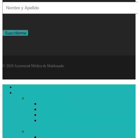
© 2026 Asistencial Médica de Maldonado.
Close
Inicio
Menu
Institucional
Asistencial Médica
Sobre nosotros
Historia y Filosofía
Desarrollo Institucional
Reconocimiento UCI Eficiente y Top performer
2020
Grupo humano
Comité de Bioética Asistencial