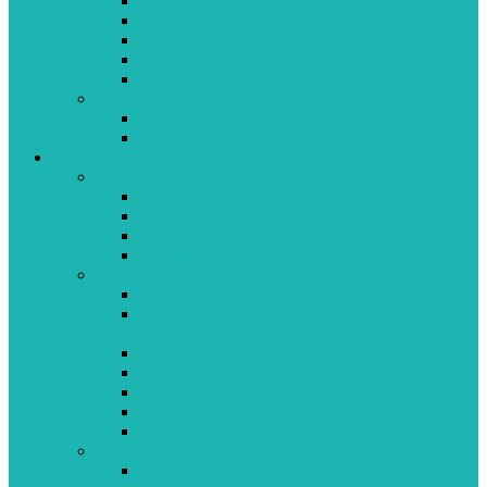
Cartilla de Derechos y Deberes
Cuotas, tasas moderadoras y precios
Contratos de otros servicios
Preguntas frecuentes
Promociones
Información paciente internado
Cantegril
San Carlos
Servicios
Atención a Usuarios
Telemedicina
Tótems de Autogestión
Oficina Central de Atención al Usuario
Centros de Atención
Servicios de Salud
Centro Cardiológico Cantegril
Cobertura de urgencia y emergencia en todo el
país
Entrega de Medicamentos
Centro de Imagenología
Servicios Asistenciales
Servicio de Emergencia
Laboratorio de Inmunohematología
Servicios complementarios
Asistencial Móvil