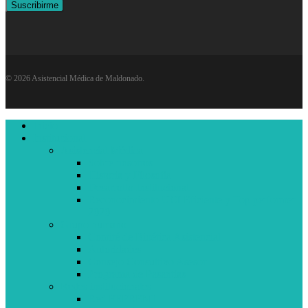
© 2026 Asistencial Médica de Maldonado.
Close
Inicio
Menu
Institucional
Asistencial Médica
Sobre nosotros
Historia y Filosofía
Desarrollo Institucional
Reconocimiento UCI Eficiente y Top performer
2020
Grupo humano
Comité de Bioética Asistencial
Autoridades
Consejo Consultivo Asesor
Programa de Pasantías
Redes institucionales
Red FEPREMI