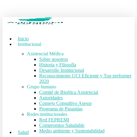
Skip
to
main
content
Inicio
Institucional
Asistencial Médica
Sobre nosotros
Historia y Filosofía
Desarrollo Institucional
Reconocimiento UCI Eficiente y Top performer
2020
Grupo humano
Comité de Bioética Asistencial
Autoridades
Consejo Consultivo Asesor
Programa de Pasantías
Redes institucionales
Red FEPREMI
Compromiso Saludable
Medio ambiente y Sustentabilidad
Salud