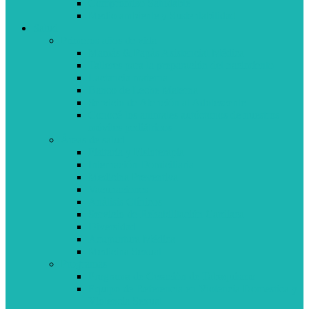
Compromiso Saludable
Medio ambiente y Sustentabilidad
Salud
Primeros años de vida
Mamás & Papás Asistencial Médica
Talleres para la preparación del nacimiento
Lactancia materna
Banco de Leche Materna
Servicio de Atención al Adolescente
Conocé los animales autóctonos de nuestros
móviles pediátricos
Áreas de salud
Fisitaría y Fisioterapia
Internación Domiciliaria
Medicina Preventiva
Vacunaciones
Análisis Clínicos
Servicio de Rehabilitación Cardíaca
Diversidad
Acupuntura Médica
Medicina Sexual
Programas
Programa de Cesación de Tabaquismo
Equipo de Referencia en Violencia Domestica y
Violencia Sexual