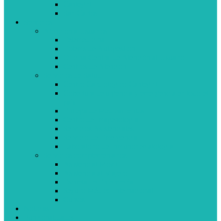
Cantegril
San Carlos
Servicios
Atención a Usuarios
Telemedicina
Tótems de Autogestión
Oficina Central de Atención al Usuario
Centros de Atención
Servicios de Salud
Centro Cardiológico Cantegril
Cobertura de urgencia y emergencia en todo el
país
Entrega de Medicamentos
Centro de Imagenología
Servicios Asistenciales
Servicio de Emergencia
Laboratorio de Inmunohematología
Servicios complementarios
Asistencial Móvil
Asistencia al Viajero
Escuela de Enfermería
Seguro Médico Internacional
Cursos
Noticias
Funcionalidades