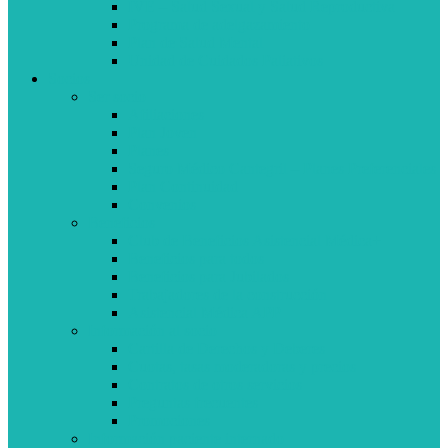
IVE – Salud Sexual y Salud Reproductiva
Programa de adelgazamiento
Plan de Salud Mental
Unidad de Cuidados Paliativos
Socios
Ser socio
Afiliaciones
Plan Joven
Planes
Seguro Médico Cantegril – Planes Preferenciales
Plan Continuidad
Convenios
Beneficios
Club de Beneficios Asistencial Médica+
Beneficios para todos
Beneficios para Jubilados
Trabajadores de la construcción
Asistencial Médica APP
Información al socio
Cartilla de Derechos y Deberes
Cuotas, tasas moderadoras y precios
Contratos de otros servicios
Preguntas frecuentes
Promociones
Información paciente internado