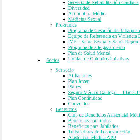
Servicio de Rehabilitación Cardíaca
Diversidad
Acupuntura Médica
Medicina Sexual
Programas
Programa de Cesación de Tabaquis
Equipo de Referencia en Violencia 
IVE – Salud Sexual y Salud Reprod
Programa de adelgazamiento
Plan de Salud Mental
Unidad de Cuidados Paliativos
Socios
Ser socio
Afiliaciones
Plan Joven
Planes
Seguro Médico Cantegril – Planes Pr
Plan Continuidad
Convenios
Beneficios
Club de Beneficios Asistencial Méd
Beneficios para todos
Beneficios para Jubilados
Trabajadores de la construcción
Asistencial Médica APP