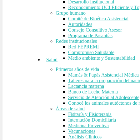
Desarrollo Institucional
Reconocimiento UCI Eficiente y To
Grupo humano
Comité de Bioética Asistencial
Autoridades
Consejo Consultivo Asesor
Programa de Pasantías
Redes institucionales
Red FEPREMI
Compromiso Saludable
Medio ambiente y Sustentabilidad
Salud
Primeros años de vida
Mamás & Papás Asistencial Médica
Talleres para la preparación del nac
Lactancia materna
Banco de Leche Materna
Servicio de Atención al Adolescente
Conocé los animales autóctonos de n
Áreas de salud
Fisitaría y Fisioterapia
Internación Domiciliaria
Medicina Preventiva
Hit enter to search or ESC to close
Vacunaciones
Análisis Clínicos