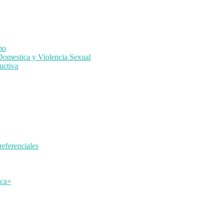
mo
Domestica y Violencia Sexual
uctiva
eferenciales
ica+