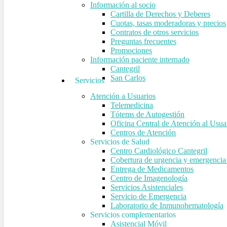
Información al socio
Cartilla de Derechos y Deberes
Cuotas, tasas moderadoras y precios
Contratos de otros servicios
Preguntas frecuentes
Promociones
Información paciente internado
Cantegril
San Carlos
Servicios
Atención a Usuarios
Telemedicina
Tótems de Autogestión
Oficina Central de Atención al Usua
Centros de Atención
Servicios de Salud
Centro Cardiológico Cantegril
Cobertura de urgencia y emergencia 
Entrega de Medicamentos
Centro de Imagenología
Servicios Asistenciales
Servicio de Emergencia
Laboratorio de Inmunohematología
Servicios complementarios
Asistencial Móvil