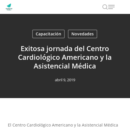
Menu
Skip
to
search
main
content
Capacitación
Novedades
Exitosa jornada del Centro
Cardiológico Americano y la
Asistencial Médica
abril 9, 2019
El Centro Cardiológico Americano y la Asistencial Médica