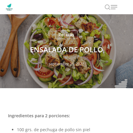
Menu
Skip
to
search
main
content
Recetas
ENSALADA DE POLLO
septiembre 25, 2022
Ingredientes para 2 porciones:
100 grs. de pechuga de pollo sin piel