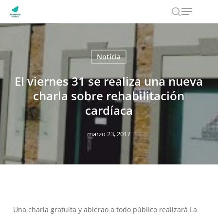
Menu
Skip
to
search
main
content
Noticia
El viernes 31 se realiza una nueva
charla sobre rehabilitación
cardíaca
marzo 23, 2017
Una charla gratuita y abierao a todo público realizará La