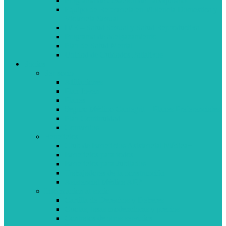
Programa de Cesación de Tabaquismo
Equipo de Referencia en Violencia Domestica y
Violencia Sexual
IVE – Salud Sexual y Salud Reproductiva
Programa de adelgazamiento
Plan de Salud Mental
Unidad de Cuidados Paliativos
Socios
Ser socio
Afiliaciones
Plan Joven
Planes
Seguro Médico Cantegril – Planes Preferenciales
Plan Continuidad
Convenios
Beneficios
Club de Beneficios Asistencial Médica+
Beneficios para todos
Beneficios para Jubilados
Trabajadores de la construcción
Asistencial Médica APP
Información al socio
Cartilla de Derechos y Deberes
Cuotas, tasas moderadoras y precios
Contratos de otros servicios