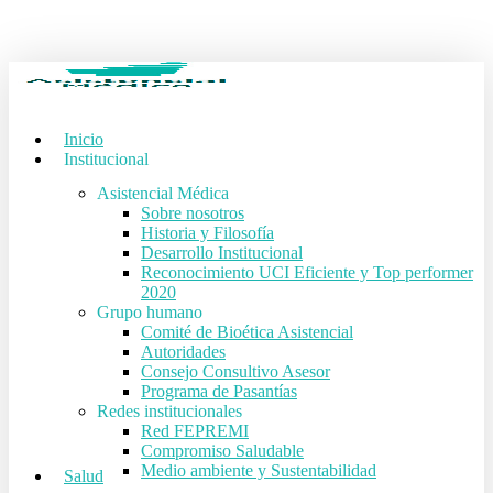
Skip
to
main
content
Inicio
Institucional
Asistencial Médica
Sobre nosotros
Historia y Filosofía
Desarrollo Institucional
Reconocimiento UCI Eficiente y Top performer
2020
Grupo humano
Comité de Bioética Asistencial
Autoridades
Consejo Consultivo Asesor
Programa de Pasantías
Redes institucionales
Red FEPREMI
Compromiso Saludable
Medio ambiente y Sustentabilidad
Salud