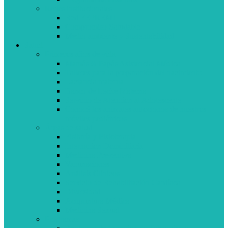
Redes institucionales
Red FEPREMI
Compromiso Saludable
Medio ambiente y Sustentabilidad
Salud
Primeros años de vida
Mamás & Papás Asistencial Médica
Talleres para la preparación del nacimiento
Lactancia materna
Banco de Leche Materna
Servicio de Atención al Adolescente
Conocé los animales autóctonos de nuestros
móviles pediátricos
Áreas de salud
Fisitaría y Fisioterapia
Internación Domiciliaria
Medicina Preventiva
Vacunaciones
Análisis Clínicos
Servicio de Rehabilitación Cardíaca
Diversidad
Acupuntura Médica
Medicina Sexual
Programas