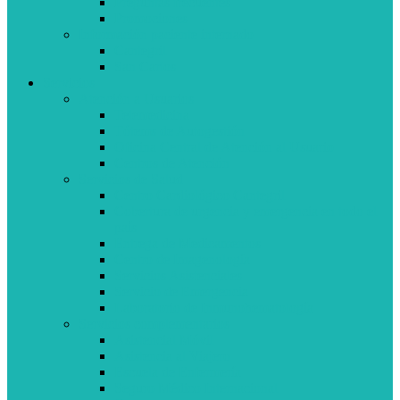
Preguntas frecuentes
Promociones
Información paciente internado
Cantegril
San Carlos
Servicios
Atención a Usuarios
Telemedicina
Tótems de Autogestión
Oficina Central de Atención al Usuario
Centros de Atención
Servicios de Salud
Centro Cardiológico Cantegril
Cobertura de urgencia y emergencia en todo el
país
Entrega de Medicamentos
Centro de Imagenología
Servicios Asistenciales
Servicio de Emergencia
Laboratorio de Inmunohematología
Servicios complementarios
Asistencial Móvil
Asistencia al Viajero
Escuela de Enfermería
Seguro Médico Internacional