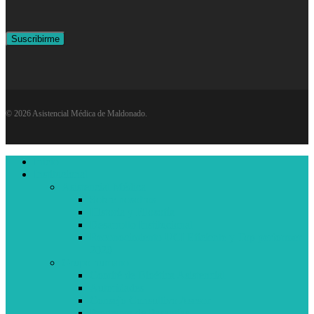
© 2026 Asistencial Médica de Maldonado.
Close
Inicio
Menu
Institucional
Asistencial Médica
Sobre nosotros
Historia y Filosofía
Desarrollo Institucional
Reconocimiento UCI Eficiente y Top performer
2020
Grupo humano
Comité de Bioética Asistencial
Autoridades
Consejo Consultivo Asesor
Programa de Pasantías