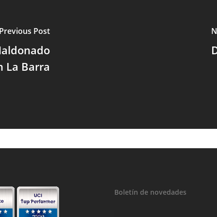
Previous Post
N
 Maldonado
D
n La Barra
Boletín de novedades