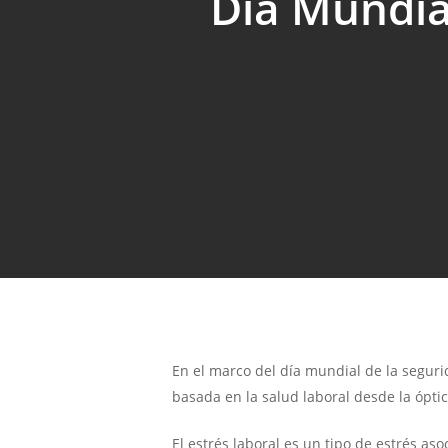
Día Mundial
Hit enter to search or ESC to close
En el marco del día mundial de la segurid
basada en la salud laboral desde la ópti
El estrés laboral es un tipo de estrés a