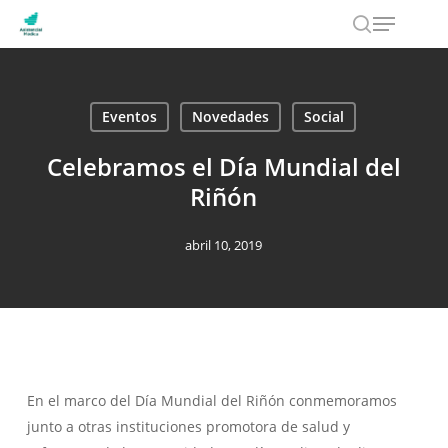
Menu
Skip
to
search
main
content
Eventos
Novedades
Social
Celebramos el Día Mundial del
Riñón
abril 10, 2019
En el marco del Día Mundial del Riñón conmemoramos
junto a otras instituciones promotora de salud y