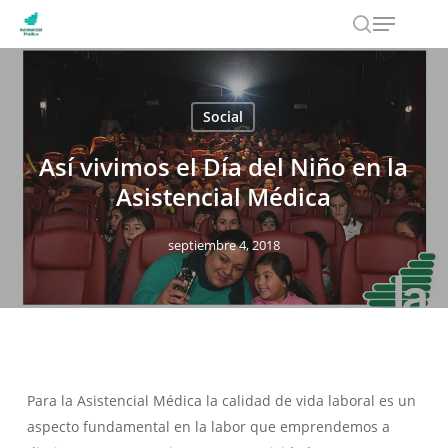
Menu
Skip
to
search
main
content
Social
Así vivimos el Día del Niño en la
Asistencial Médica
septiembre 4, 2018
Para la Asistencial Médica la calidad de vida laboral es un
aspecto fundamental en la labor que emprendemos a