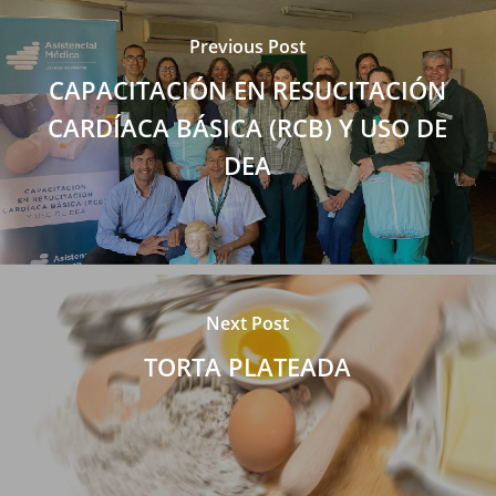
Previous Post
CAPACITACIÓN EN RESUCITACIÓN
CARDÍACA BÁSICA (RCB) Y USO DE
DEA
Next Post
TORTA PLATEADA