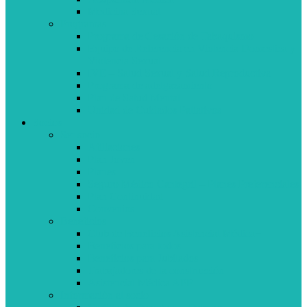
Medicina Sexual
Programas
Programa de Cesación de Tabaquismo
Equipo de Referencia en Violencia Domestica y
Violencia Sexual
IVE – Salud Sexual y Salud Reproductiva
Programa de adelgazamiento
Plan de Salud Mental
Unidad de Cuidados Paliativos
Socios
Ser socio
Afiliaciones
Plan Joven
Planes
Seguro Médico Cantegril – Planes Preferenciales
Plan Continuidad
Convenios
Beneficios
Club de Beneficios Asistencial Médica+
Beneficios para todos
Beneficios para Jubilados
Trabajadores de la construcción
Asistencial Médica APP
Información al socio