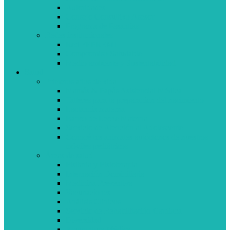
Autoridades
Consejo Consultivo Asesor
Programa de Pasantías
Redes institucionales
Red FEPREMI
Compromiso Saludable
Medio ambiente y Sustentabilidad
Salud
Primeros años de vida
Mamás & Papás Asistencial Médica
Talleres para la preparación del nacimiento
Lactancia materna
Banco de Leche Materna
Servicio de Atención al Adolescente
Conocé los animales autóctonos de nuestros
móviles pediátricos
Áreas de salud
Fisitaría y Fisioterapia
Internación Domiciliaria
Medicina Preventiva
Vacunaciones
Análisis Clínicos
Servicio de Rehabilitación Cardíaca
Diversidad
Acupuntura Médica