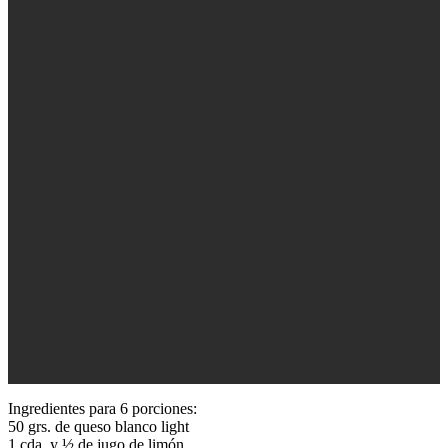
Ingredientes para 6 porciones:
50 grs. de queso blanco light
1 cda. y ½ de jugo de limón