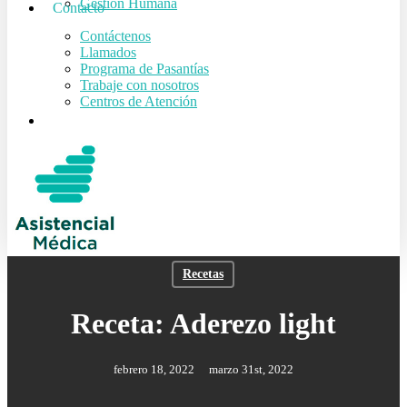
Gestión Humana
Contacto
Contáctenos
Llamados
Programa de Pasantías
Trabaje con nosotros
Centros de Atención
search
Recetas
Receta: Aderezo light
febrero 18, 2022
marzo 31st, 2022