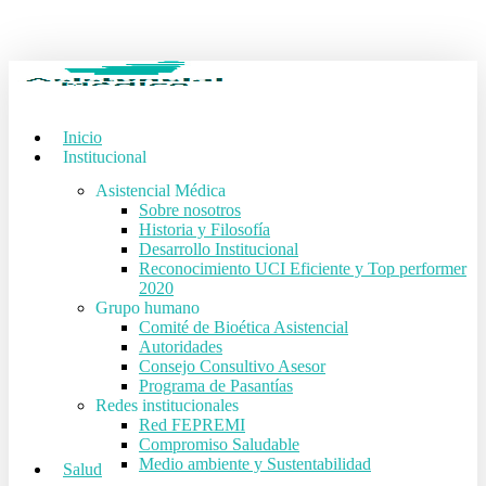
Skip
to
main
content
Inicio
Institucional
Asistencial Médica
Sobre nosotros
Historia y Filosofía
Desarrollo Institucional
Reconocimiento UCI Eficiente y Top performer
2020
Grupo humano
Comité de Bioética Asistencial
Autoridades
Consejo Consultivo Asesor
Programa de Pasantías
Redes institucionales
Red FEPREMI
Compromiso Saludable
Medio ambiente y Sustentabilidad
Salud