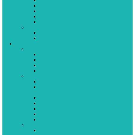
Cartilla de Derechos y Deberes
Cuotas, tasas moderadoras y precios
Contratos de otros servicios
Preguntas frecuentes
Promociones
Información paciente internado
Cantegril
San Carlos
Servicios
Atención a Usuarios
Telemedicina
Tótems de Autogestión
Oficina Central de Atención al Usuario
Centros de Atención
Servicios de Salud
Centro Cardiológico Cantegril
Cobertura de urgencia y emergencia en todo el
país
Entrega de Medicamentos
Centro de Imagenología
Servicios Asistenciales
Servicio de Emergencia
Laboratorio de Inmunohematología
Servicios complementarios
Asistencial Móvil