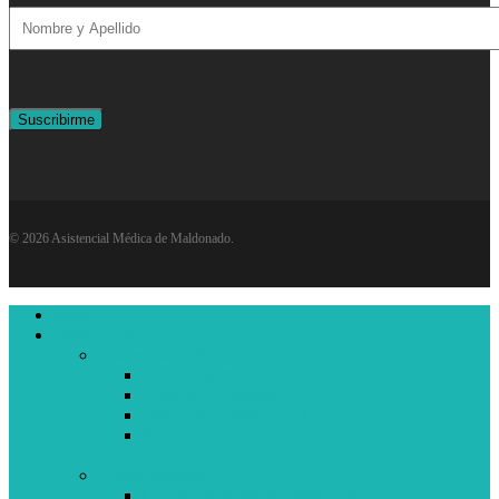
© 2026 Asistencial Médica de Maldonado.
Close
Inicio
Menu
Institucional
Asistencial Médica
Sobre nosotros
Historia y Filosofía
Desarrollo Institucional
Reconocimiento UCI Eficiente y Top performer
2020
Grupo humano
Comité de Bioética Asistencial