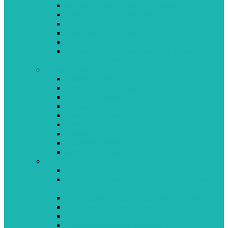
Mamás & Papás Asistencial Médica
Talleres para la preparación del nacimiento
Lactancia materna
Banco de Leche Materna
Servicio de Atención al Adolescente
Conocé los animales autóctonos de nuestros
móviles pediátricos
Áreas de salud
Fisitaría y Fisioterapia
Internación Domiciliaria
Medicina Preventiva
Vacunaciones
Análisis Clínicos
Servicio de Rehabilitación Cardíaca
Diversidad
Acupuntura Médica
Medicina Sexual
Programas
Programa de Cesación de Tabaquismo
Equipo de Referencia en Violencia Domestica y
Violencia Sexual
IVE – Salud Sexual y Salud Reproductiva
Programa de adelgazamiento
Plan de Salud Mental
Unidad de Cuidados Paliativos