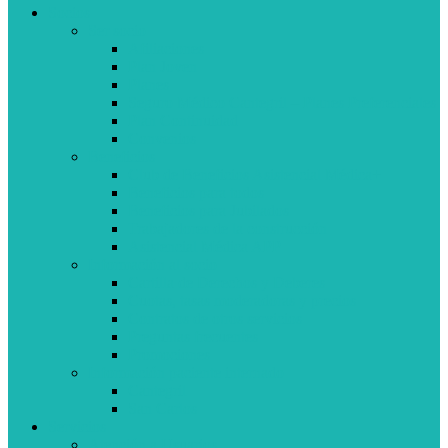
Socios
Ser socio
Afiliaciones
Plan Joven
Planes
Seguro Médico Cantegril – Planes Preferenciales
Plan Continuidad
Convenios
Beneficios
Club de Beneficios Asistencial Médica+
Beneficios para todos
Beneficios para Jubilados
Trabajadores de la construcción
Asistencial Médica APP
Información al socio
Cartilla de Derechos y Deberes
Cuotas, tasas moderadoras y precios
Contratos de otros servicios
Preguntas frecuentes
Promociones
Información paciente internado
Cantegril
San Carlos
Servicios
Atención a Usuarios