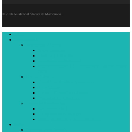
© 2026 Asistencial Médica de Maldonado.
Close
Inicio
Menu
Institucional
Asistencial Médica
Sobre nosotros
Historia y Filosofía
Desarrollo Institucional
Reconocimiento UCI Eficiente y Top performer
2020
Grupo humano
Comité de Bioética Asistencial
Autoridades
Consejo Consultivo Asesor
Programa de Pasantías
Redes institucionales
Red FEPREMI
Compromiso Saludable
Medio ambiente y Sustentabilidad
Salud
Primeros años de vida