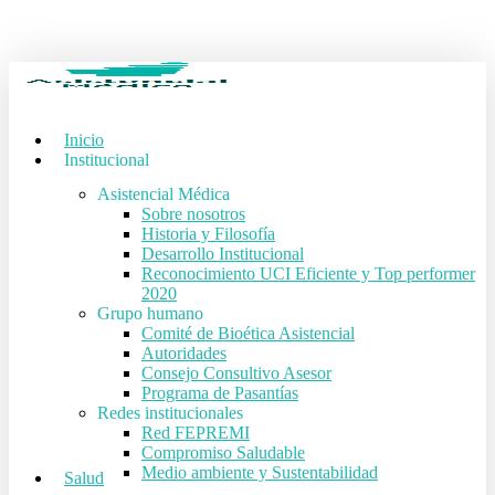
Skip
to
main
content
Inicio
Institucional
Asistencial Médica
Sobre nosotros
Historia y Filosofía
Desarrollo Institucional
Reconocimiento UCI Eficiente y Top performer
2020
Grupo humano
Comité de Bioética Asistencial
Autoridades
Consejo Consultivo Asesor
Programa de Pasantías
Redes institucionales
Red FEPREMI
Compromiso Saludable
Medio ambiente y Sustentabilidad
Salud