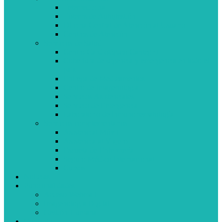
Telemedicina
Tótems de Autogestión
Oficina Central de Atención al Usuario
Centros de Atención
Servicios de Salud
Centro Cardiológico Cantegril
Cobertura de urgencia y emergencia en todo el
país
Entrega de Medicamentos
Centro de Imagenología
Servicios Asistenciales
Servicio de Emergencia
Laboratorio de Inmunohematología
Servicios complementarios
Asistencial Móvil
Asistencia al Viajero
Escuela de Enfermería
Seguro Médico Internacional
Cursos
Noticias
Funcionalidades
Acceso Webmail
Imagenología Digital
Gestión Humana
Contacto