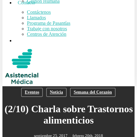
Gestión Humana
Contacto
Contáctenos
Llamados
Programa de Pasantías
Trabaje con nosotros
Centros de Atención
search
Eventos
Noticia
Semana del Corazón
(2/10) Charla sobre Trastornos
alimenticios
septiembre 25, 2017
febrero 20th, 2018