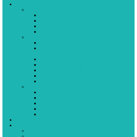
Servicios
Atención a Usuarios
Telemedicina
Tótems de Autogestión
Oficina Central de Atención al Usuario
Centros de Atención
Servicios de Salud
Centro Cardiológico Cantegril
Cobertura de urgencia y emergencia en todo el
país
Entrega de Medicamentos
Centro de Imagenología
Servicios Asistenciales
Servicio de Emergencia
Laboratorio de Inmunohematología
Servicios complementarios
Asistencial Móvil
Asistencia al Viajero
Escuela de Enfermería
Seguro Médico Internacional
Cursos
Noticias
Funcionalidades
Acceso Webmail
Imagenología Digital