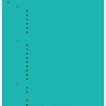
Salud
Primeros años de vida
Mamás & Papás Asistencial Médica
Talleres para la preparación del nacimiento
Lactancia materna
Banco de Leche Materna
Servicio de Atención al Adolescente
Conocé los animales autóctonos de nuestros
móviles pediátricos
Áreas de salud
Fisitaría y Fisioterapia
Internación Domiciliaria
Medicina Preventiva
Vacunaciones
Análisis Clínicos
Servicio de Rehabilitación Cardíaca
Diversidad
Acupuntura Médica
Medicina Sexual
Programas
Programa de Cesación de Tabaquismo
Equipo de Referencia en Violencia Domestica y
Violencia Sexual
IVE – Salud Sexual y Salud Reproductiva
Programa de adelgazamiento