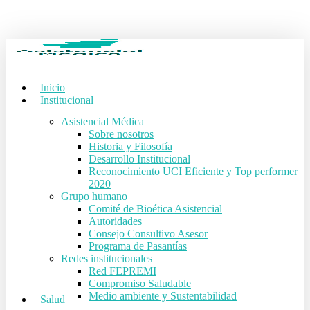
Skip
to
main
content
Inicio
Institucional
Asistencial Médica
Sobre nosotros
Historia y Filosofía
Desarrollo Institucional
Reconocimiento UCI Eficiente y Top performer
2020
Grupo humano
Comité de Bioética Asistencial
Autoridades
Consejo Consultivo Asesor
Programa de Pasantías
Redes institucionales
Red FEPREMI
Compromiso Saludable
Medio ambiente y Sustentabilidad
Salud