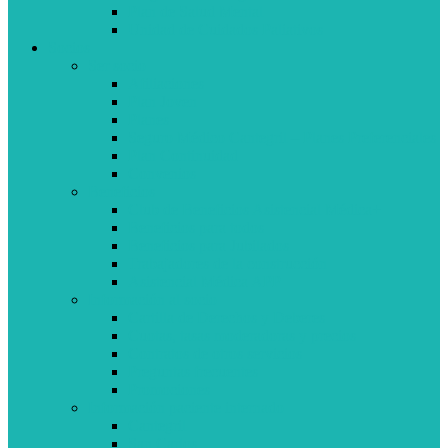
Plan de Salud Mental
Unidad de Cuidados Paliativos
Socios
Ser socio
Afiliaciones
Plan Joven
Planes
Seguro Médico Cantegril – Planes Preferenciales
Plan Continuidad
Convenios
Beneficios
Club de Beneficios Asistencial Médica+
Beneficios para todos
Beneficios para Jubilados
Trabajadores de la construcción
Asistencial Médica APP
Información al socio
Cartilla de Derechos y Deberes
Cuotas, tasas moderadoras y precios
Contratos de otros servicios
Preguntas frecuentes
Promociones
Información paciente internado
Cantegril
San Carlos