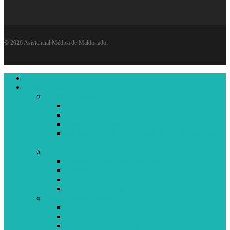
© 2026 Asistencial Médica de Maldonado.
Close
Inicio
Menu
Institucional
Asistencial Médica
Sobre nosotros
Historia y Filosofía
Desarrollo Institucional
Reconocimiento UCI Eficiente y Top performer
2020
Grupo humano
Comité de Bioética Asistencial
Autoridades
Consejo Consultivo Asesor
Programa de Pasantías
Redes institucionales
Red FEPREMI
Compromiso Saludable
Medio ambiente y Sustentabilidad