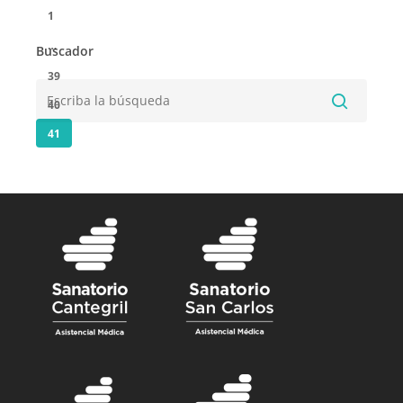
1
…
Buscador
39
40
41