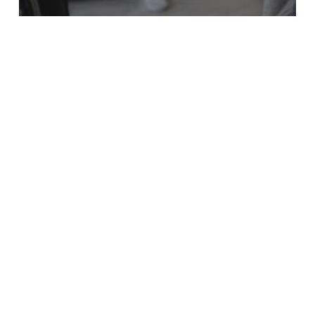
Noticia
Novedades
Social
Una sonrisa sobre ruedas:
Francisco ganó el sorteo del
Día del Niño